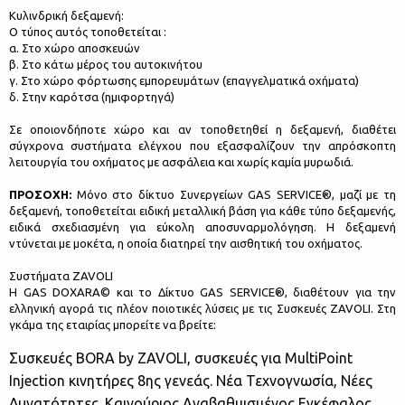
Κυλινδρική δεξαμενή:
O τύπος αυτός τοποθετείται :
α. Στο χώρο αποσκευών
β. Στο κάτω μέρος του αυτοκινήτου
γ. Στο χώρο φόρτωσης εμπορευμάτων (επαγγελματικά οχήματα)
δ. Στην καρότσα (ημιφορτηγά)
Σε οποιονδήποτε χώρο και αν τοποθετηθεί η δεξαμενή, διαθέτει
σύγχρονα συστήματα ελέγχου που εξασφαλίζουν την απρόσκοπτη
λειτουργία του οχήματος με ασφάλεια και χωρίς καμία μυρωδιά.
ΠΡΟΣΟΧΗ:
Μόνο στο δίκτυο Συνεργείων GAS SERVICE®, μαζί με τη
δεξαμενή, τοποθετείται ειδική μεταλλική βάση για κάθε τύπο δεξαμενής,
ειδικά σχεδιασμένη για εύκολη αποσυναρμολόγηση. Η δεξαμενή
ντύνεται με μοκέτα, η οποία διατηρεί την αισθητική του οχήματος.
Συστήματα ZAVOLI
H GAS DOXARA© και το Δίκτυο GAS SERVICE®, διαθέτουν για την
ελληνική αγορά τις πλέον ποιοτικές λύσεις με τις Συσκευές ZAVOLI. Στη
γκάμα της εταιρίας μπορείτε να βρείτε:
Συσκευές BORA by ZAVOLI, συσκευές για MultiPoint
Injection κινητήρες 8ης γενεάς. Νέα Τεχνογνωσία, Νέες
Δυνατότητες. Καινούριος Αναβαθμισμένος Εγκέφαλος