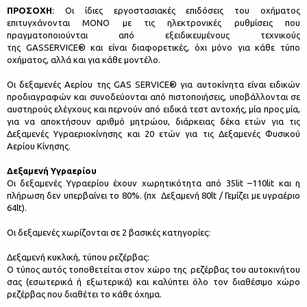
ΠΡΟΣΟΧΗ
: Oι ίδιες εργοστασιακές επιδόσεις του οχήματος
επιτυγχάνονται ΜΟΝΟ με τις ηλεκτρονικές ρυθμίσεις που
πραγματοποιούνται από εξειδικευμένους τεχνικούς
της GASSERVICE® και είναι διαφορετικές, όχι μόνο για κάθε τύπο
οχήματος, αλλά και για κάθε μοντέλο.
Οι δεξαμενές Αερίου της GAS SERVICE® για αυτοκίνητα είναι ειδικών
προδιαγραφών και συνοδεύονται από πιστοποιήσεις, υποβάλλονται σε
αυστηρούς ελέγχους και περνούν από ειδικά τεστ αντοχής, μία προς μία,
για να αποκτήσουν αριθμό μητρώου, διάρκειας δέκα ετών για τις
Δεξαμενές Υγραεριοκίνησης και 20 ετών για τις Δεξαμενές Φυσικού
Αερίου Κίνησης.
Δεξαμενή Υγραερίου
Οι δεξαμενές Υγραερίου έχουν χωρητικότητα από 35lit –110lit και η
πλήρωση δεν υπερβαίνει το 80%. (πχ Δεξαμενή 80lt / Γεμίζει με υγραέριο
64lt).
Οι δεξαμενές χωρίζονται σε 2 βασικές κατηγορίες:
Δεξαμενή κυκλική, τύπου ρεζέρβας:
O τύπος αυτός τοποθετείται στον χώρο της ρεζέρβας του αυτοκινήτου
σας (εσωτερικά ή εξωτερικά) και καλύπτει όλο τον διαθέσιμο χώρο
ρεζέρβας που διαθέτει το κάθε όχημα.