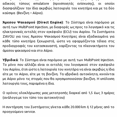
ειδικούς τύπους emulatore (προσποιητές ενίσχυσης), οι οποίοι
διασφαλίζουν την ίδια ακριβώς λειτουργία του κινητήρα και με τα δύο
καύσιμα (Βενζίνη – Aέριο).
Άμεσου Ψεκασμού (Direct Engine)
: Το Σύστημα είναι παρόμοιο με
αυτή των MultiPoint Injection, με διαφορές ως προς το λογισμικό και τις
ηλεκτρονικές εντολές στον εγκέφαλο (ECU) του Aερίου. Τα Συστήματα
ZAVOLI για τους Άμεσου Ψεκασμού Κινητήρες είναι εξειδικευμένα για
κάθε τύπο κινητήρα ξεχωριστά, ώστε να εφαρμόζονται τέλεια στις
προδιαγραφές του κατασκευαστή, χαρίζοντας τα πλεονεκτήματα του
άμεσου ψεκασμού και στο Aέριο.
Υβριδικά
: Το Σύστημα είναι παρόμοιο με αυτή των MultiPoint Injection.
Το μόνο που αλλάζει είναι οι εντολές του λογισμικού στον εγκέφαλο
του Aερίου, έτσι ώστε η λειτουργία του κινητήρα να είναι ακριβώς η ίδια
είτε με το Aέριο, είτε με τη βενζίνη. Τα υβριδικά αυτοκίνητα, κινούνται
με Aέριο μόνο τις στιγμές που θα χρησιμοποιούσαν βενζίνη. Η υπόλοιπη
λειτουργία τους, παραμένει η ίδια.
Ο χρόνος ολοκλήρωσης μιας μετατροπής διαρκεί από 1,5 έως 3 ημέρες
(ανάλογα με τον τύπο του αυτοκινήτου)
Η συντήρηση του Συστήματος γίνεται κάθε 20.000 km ή 12 μήνες από το
προηγούμενο service.