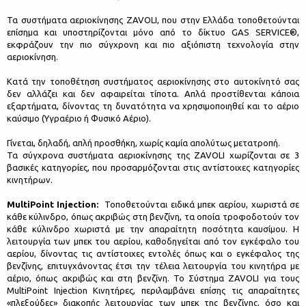
Τα συστήματα αεριοκίνησης ZAVOLI, που στην Ελλάδα τοποθετούνται
επίσημα και υποστηρίζονται μόνο από το δίκτυο GAS SERVICE®,
εκφράζουν την πιο σύγχρονη και πιο αξιόπιστη τεχνολογία στην
αεριοκίνηση.
Κατά την τοποθέτηση συστήματος αεριοκίνησης στο αυτοκίνητό σας
δεν αλλάζει και δεν αφαιρείται τίποτα. Απλά προστίθενται κάποια
εξαρτήματα, δίνοντας τη δυνατότητα να χρησιμοποιηθεί και το αέριο
καύσιμο (Υγραέριο ή Φυσικό Αέριο).
Γίνεται, δηλαδή, απλή προσθήκη, χωρίς καμία απολύτως μετατροπή.
Τα σύγχρονα συστήματα αεριοκίνησης της ZAVOLI χωρίζονται σε 3
βασικές κατηγορίες, που προσαρμόζονται στις αντίστοιχες κατηγορίες
κινητήρων.
MultiPoint Injection:
Τοποθετούνται ειδικά μπεκ αερίου, χωριστά σε
κάθε κύλινδρο, όπως ακριβώς στη βενζίνη, τα οποία τροφοδοτούν τον
κάθε κύλινδρο χωριστά με την απαραίτητη ποσότητα καυσίμου. Η
λειτουργία των μπεκ του αερίου, καθοδηγείται από τον εγκέφαλο του
αερίου, δίνοντας τις αντίστοιχες εντολές όπως και ο εγκέφαλος της
βενζίνης, επιτυγχάνοντας έτσι την τέλεια λειτουργία του κινητήρα με
αέριο, όπως ακριβώς και στη βενζίνη. Το Σύστημα ZAVOLI για τους
MultiPoint Injection Κινητήρες, περιλαμβάνει επίσης τις απαραίτητες
«πλεξούδες» διακοπής λειτουργίας των μπεκ της βενζίνης, όσο και