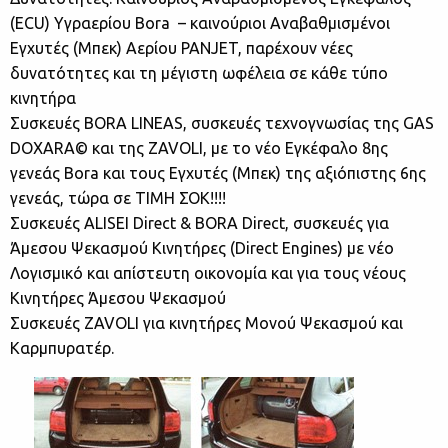
(ECU) Υγραερίου Bora – καινούριοι Αναβαθμισμένοι
Εγχυτές (Μπεκ) Αερίου PANJET, παρέχουν νέες
δυνατότητες και τη μέγιστη ωφέλεια σε κάθε τύπο
κινητήρα
Συσκευές BORA LINEAS, συσκευές τεχνογνωσίας της GAS
DOXARA© και της ZAVOLI, με το νέο Εγκέφαλο 8ης
γενεάς Bora και τους Εγχυτές (Μπεκ) της αξιόπιστης 6ης
γενεάς, τώρα σε ΤΙΜΗ ΣΟΚ!!!!
Συσκευές ALISEI Direct & BORA Direct, συσκευές για
Άμεσου Ψεκασμού Κινητήρες (Direct Engines) με νέο
Λογισμικό και απίστευτη οικονομία και για τους νέους
Κινητήρες Άμεσου Ψεκασμού
Συσκευές ZAVOLI για κινητήρες Μονού Ψεκασμού και
Καρμπυρατέρ.